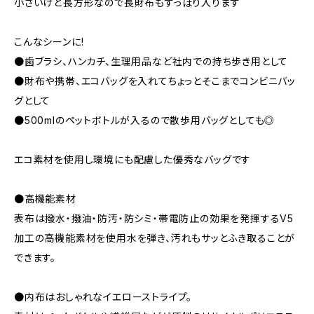
小さいけど長方形なので長財布もすっぽり入ります
こんなシーンに!
●歯ブラシ、ハンカチ、生理用品など社内での持ち歩き用として
●財布や携帯、エコバッグを入れてちょっとそこまでコンビニバッ
グとして
●500mlのペットボトルが入るので散歩用バッグとしても◎
エコ素材を使用し環境にも配慮した優秀なバッグです
●高機能素材
表布は撥水・撥油・防汚・防シミ・帯電防止の効果を発揮するV5
加工の高機能素材を使用水を弾き、汚れもサッとふき取ることが
できます。
●内布はおしゃれなイエローストライプ。