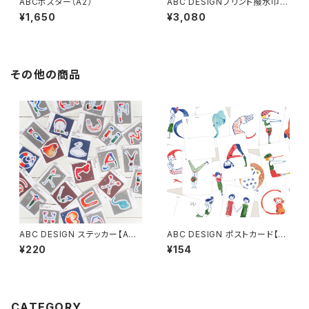
ABCポスター（A2）
ABC DESIGNプリント撥水巾着
(Woman)
¥1,650
¥3,080
その他の商品
ABC DESIGN ステッカー【A～
ABC DESIGN ポストカード【A
Z】
～Z】
¥220
¥154
CATEGORY