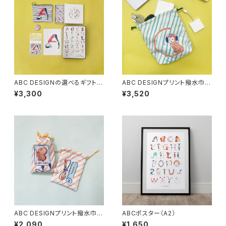
ABC DESIGNの選べるギフトボ
ABC DESIGNプリント撥水巾着
ックス
(Gadget)
¥3,300
¥3,520
ABC DESIGNプリント撥水巾着
ABCポスター（A2）
(Battery)
¥2,090
¥1,650